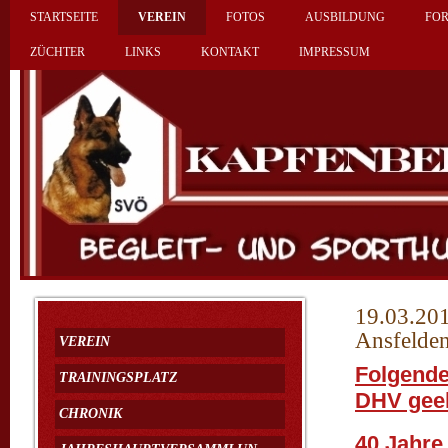
STARTSEITE
VEREIN
FOTOS
AUSBILDUNG
FO
ZÜCHTER
LINKS
KONTAKT
IMPRESSUM
19.03.20
Ansfelde
VEREIN
Folgende
TRAININGSPLATZ
DHV geeh
CHRONIK
40 Jahre