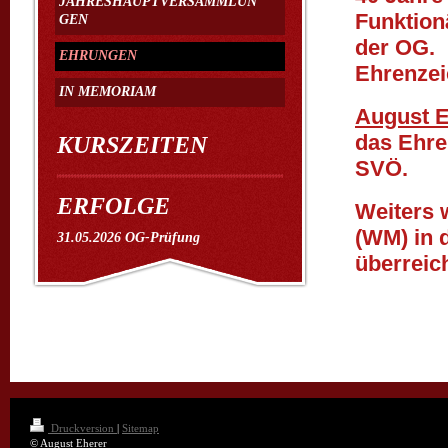
JAHRESHAUPTVERSAMMLUN
Funktion
GEN
der OG.
EHRUNGEN
Ehrenzei
IN MEMORIAM
August E
das Ehre
KURSZEITEN
SVÖ.
ERFOLGE
Weiters 
(WM) in 
31.05.2026 OG-Prüfung
überreich
Druckversion
|
Sitemap
© August Eherer