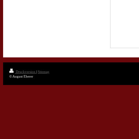
Druckversion
|
Sitemap
© August Eherer